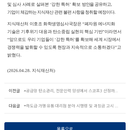
및 심사 사례로 살펴본
‘
강한 특허
’
확보
방안을 공유하고
,
기업이 체감하는 지식재산 관련 불편 사항을 청취할 예정이다
.
지식재산처 이호조 화학생명심사국장은
“
폐자원 에너지화
기술은 기후위기 대응과 탄소중립 실현의 핵심 기반
”
이라면서
“
앞으로도 우리 기업들이
‘
강한
특허
’
를 확보해 세계 시장에서
경쟁력을 발휘할 수 있도록 현장과 지속적으로
소통하겠다
”
고
밝혔다
.
(2026.04.28. 지식재산처)
이전글
공급망 탄소관리, 전문인력 양성에서 스코프3 산정까지 종합지원
다음글
하도급·가맹·유통·대리점 분야 시행령 및 과징금 고시 개정(안) 입법·행정예고
목록으로