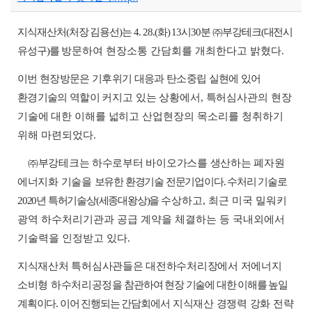
지식재산처
(
처장 김용선
)
는
4. 28.(
화
) 13
시
30
분
㈜
부강테크
(
대전시
유성구
)
를
방문하여 현장소통 간담회를 개최한다고 밝혔다
.
이번 현장방문은 기후위기 대응과 탄소중립 실현에 있어
환경기술의 역할이
커지고 있는 상황에서
,
특허심사관의 현장
기술에 대한 이해를 넓히고 산업
현장의 목소리를 청취하기
위해 마련되었다
.
㈜
부강테크는 하수로부터 바이오가스를 생산하는 폐자원
에너지화 기술을
보유한 환경기술 전문기업이다
.
수처리 기술로
2020
년 특허기술상
(
세종대왕상
)
을
수상하고
,
최근 미국 밀워키
광역 하수처리기관과 공급 계약을 체결하는 등 국내외에서
기술력을 인정받고 있다
.
지식재산처 특허심사관들은 대전하수처리장에서 저에너지
소비형 하수처리
공정을
참관하여 현장 기술에 대한 이해를 높일
계획이다
.
이어 진행되는 간담회
에서
지식재산 경쟁력 강화 전략